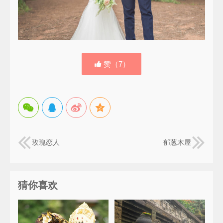
赞（
7
）
玫瑰恋人
郁葱木屋
猜你喜欢