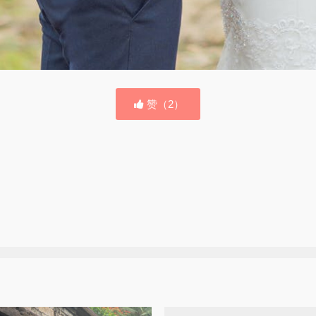
赞（
2
）